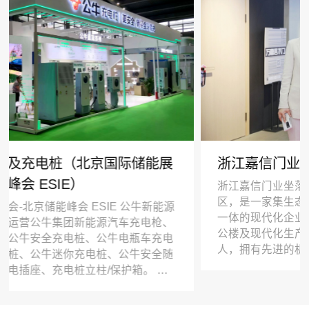
储能展
浙江嘉信门业有限公司—长沙建博会
浙江嘉信门业坐落在中国萤石之乡武义县百花山
区，是一家集生态木门制造-开发设计-销售和服
一体的现代化企业。公司成立于2012年，拥有
电枪、
公楼及现代化生产车间。本公司各类管理人员17
车充电
人，拥有先进的机械流水设备，产品优质率达95
安全随
上，合格率达99.7%，产品通过ISO9001-2008
 专
公司坚持以发展为主线，做强主产业，发展新产
包括充
公司根据市场需求，研发生产高端生态木门、全
墙壁开