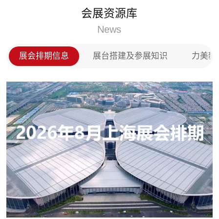
门、实木门以及全屋定制等产品，投放市场后深
用电延伸
会展资源库
户的称赞，在全国木门以及全屋定制市场上占领
销、供
席之地。
News
育智能
广泛应
及照明
展会排期信息
展台搭建及参展知识
力美新
备制造,
售，新
源汽车
携式充